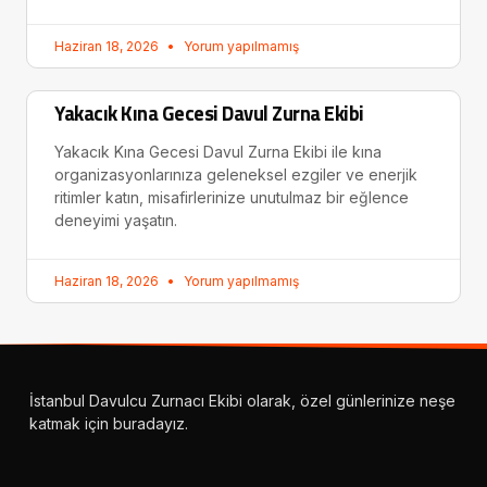
Haziran 18, 2026
Yorum yapılmamış
Yakacık Kına Gecesi Davul Zurna Ekibi
Yakacık Kına Gecesi Davul Zurna Ekibi ile kına
organizasyonlarınıza geleneksel ezgiler ve enerjik
ritimler katın, misafirlerinize unutulmaz bir eğlence
deneyimi yaşatın.
Haziran 18, 2026
Yorum yapılmamış
İstanbul Davulcu Zurnacı Ekibi olarak, özel günlerinize neşe
katmak için buradayız.