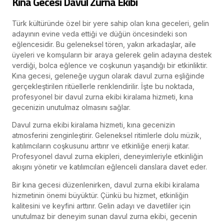
Kına Gecesi Davul Zurna Ekibi
Türk kültüründe özel bir yere sahip olan kına geceleri, gelin
adayının evine veda ettiği ve düğün öncesindeki son
eğlencesidir. Bu geleneksel tören, yakın arkadaşlar, aile
üyeleri ve komşuların bir araya gelerek gelin adayına destek
verdiği, bolca eğlence ve coşkunun yaşandığı bir etkinliktir.
Kına gecesi, geleneğe uygun olarak davul zurna eşliğinde
gerçekleştirilen ritüellerle renklendirilir. İşte bu noktada,
profesyonel bir davul zurna ekibi kiralama hizmeti, kına
gecenizin unutulmaz olmasını sağlar.
Davul zurna ekibi kiralama hizmeti, kına gecenizin
atmosferini zenginleştirir. Geleneksel ritimlerle dolu müzik,
katılımcıların coşkusunu arttırır ve etkinliğe enerji katar.
Profesyonel davul zurna ekipleri, deneyimleriyle etkinliğin
akışını yönetir ve katılımcıları eğlenceli danslara davet eder.
Bir kına gecesi düzenlenirken, davul zurna ekibi kiralama
hizmetinin önemi büyüktür. Çünkü bu hizmet, etkinliğin
kalitesini ve keyfini arttırır. Gelin adayı ve davetliler için
unutulmaz bir deneyim sunan davul zurna ekibi, gecenin