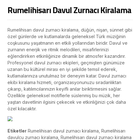
Rumelihisarı Davul Zurnacı Kiralama
Rumelihisarı davul zurnacı kiralama, düğün, nişan, sünnet gibi
özel günlerde ve kutlamalarda geleneksel Türk müziğinin
coşkusunu yaşatmanın en etkili yollarından biridir. Davul ve
zurnanın enerjik ve ritmik melodileri, misafirlerinizi
eğlendirirken etkinliğinize dinamik bir atmosfer kazandırır.
Profesyonel davul zurnacı ekipleri, geçmişten günümüze
uzanan bu kültürel mirası en iyi şekilde temsil ederek,
kutlamalarınıza unutulmaz bir deneyim katar. Davul zurnacı
ekibi kiralama hizmeti, organizasyonunuzu sıradanlıktan
çıkarıp, katılımcılarınızın keyifli anılar biriktirmesini sağlar.
Özellikle geleneksel motiflerle süslenmiş bu müzik, her
yaştan davetlinin ilgisini çekecek ve etkinliğinizi çok daha
özel kılacaktır.
Etiketler
Rumelihisarı davul zurnacı kiralama, Rumelihisarı
davulcu zurnacı kiralama, Rumelihisarı davul zurnacı kiralama