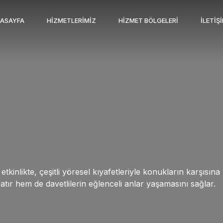
ASAYFA
HIZMETLERIMIZ
HIZMET BÖLGELERI
İLETIŞ
tkinlikte, çeşitli yöresel kıyafetleriyle konukların karşısına
tır hem de davetlilerin eğlenceli anlar yaşamasını sağlar.