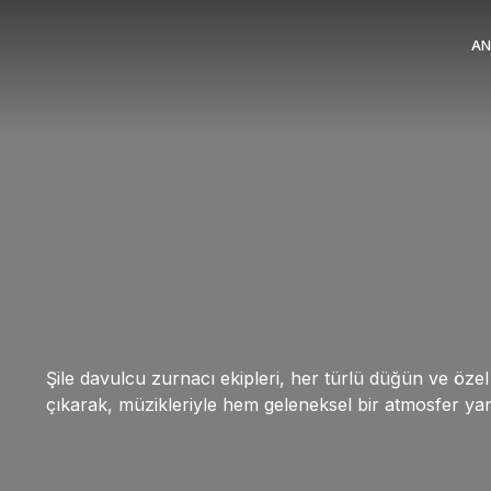
AN
Şile davulcu zurnacı ekipleri, her türlü düğün ve özel e
çıkarak, müzikleriyle hem geleneksel bir atmosfer yara