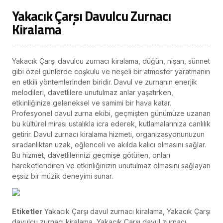
Yakacık Çarşı Davulcu Zurnacı
Kiralama
Yakacık Çarşı davulcu zurnacı kiralama, düğün, nişan, sünnet
gibi özel günlerde coşkulu ve neşeli bir atmosfer yaratmanın
en etkili yöntemlerinden biridir. Davul ve zurnanın enerjik
melodileri, davetlilere unutulmaz anlar yaşatırken,
etkinliğinize geleneksel ve samimi bir hava katar.
Profesyonel davul zurna ekibi, geçmişten günümüze uzanan
bu kültürel mirası ustalıkla icra ederek, kutlamalarınıza canlılık
getirir. Davul zurnacı kiralama hizmeti, organizasyonunuzun
sıradanlıktan uzak, eğlenceli ve akılda kalıcı olmasını sağlar.
Bu hizmet, davetlilerinizi geçmişe götüren, onları
hareketlendiren ve etkinliğinizin unutulmaz olmasını sağlayan
eşsiz bir müzik deneyimi sunar.
Etiketler
Yakacık Çarşı davul zurnacı kiralama, Yakacık Çarşı
davulcu zurnacı kiralama, Yakacık Çarşı davul zurnacı