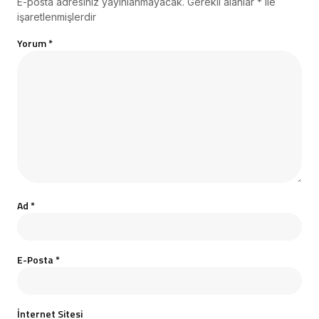
E-posta adresiniz yayınlanmayacak.
Gerekli alanlar
*
ile
işaretlenmişlerdir
Yorum
*
Ad
*
E-Posta
*
İnternet Sitesi