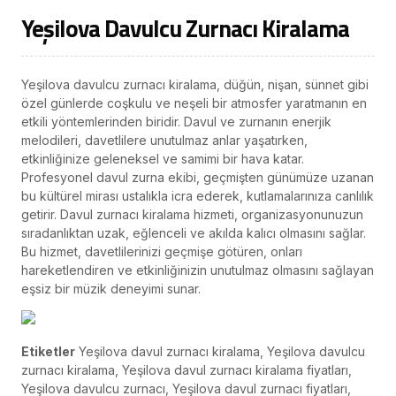
Yeşilova Davulcu Zurnacı Kiralama
Yeşilova davulcu zurnacı kiralama, düğün, nişan, sünnet gibi
özel günlerde coşkulu ve neşeli bir atmosfer yaratmanın en
etkili yöntemlerinden biridir. Davul ve zurnanın enerjik
melodileri, davetlilere unutulmaz anlar yaşatırken,
etkinliğinize geleneksel ve samimi bir hava katar.
Profesyonel davul zurna ekibi, geçmişten günümüze uzanan
bu kültürel mirası ustalıkla icra ederek, kutlamalarınıza canlılık
getirir. Davul zurnacı kiralama hizmeti, organizasyonunuzun
sıradanlıktan uzak, eğlenceli ve akılda kalıcı olmasını sağlar.
Bu hizmet, davetlilerinizi geçmişe götüren, onları
hareketlendiren ve etkinliğinizin unutulmaz olmasını sağlayan
eşsiz bir müzik deneyimi sunar.
Etiketler
Yeşilova davul zurnacı kiralama, Yeşilova davulcu
zurnacı kiralama, Yeşilova davul zurnacı kiralama fiyatları,
Yeşilova davulcu zurnacı, Yeşilova davul zurnacı fiyatları,