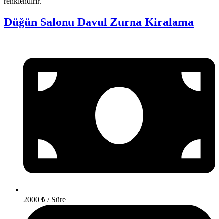
renklendirir.
Düğün Salonu Davul Zurna Kiralama
2000 ₺ / Süre