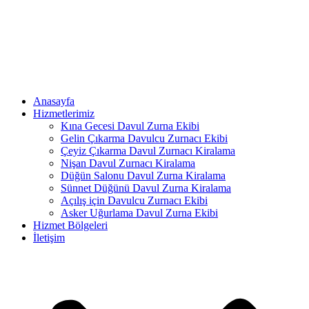
İçeriğe
atla
Anasayfa
Hizmetlerimiz
Kına Gecesi Davul Zurna Ekibi
Gelin Çıkarma Davulcu Zurnacı Ekibi
Çeyiz Çıkarma Davul Zurnacı Kiralama
Nişan Davul Zurnacı Kiralama
Düğün Salonu Davul Zurna Kiralama
Sünnet Düğünü Davul Zurna Kiralama
Açılış için Davulcu Zurnacı Ekibi
Asker Uğurlama Davul Zurna Ekibi
Hizmet Bölgeleri
İletişim