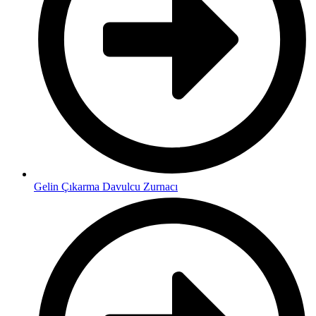
Gelin Çıkarma Davulcu Zurnacı