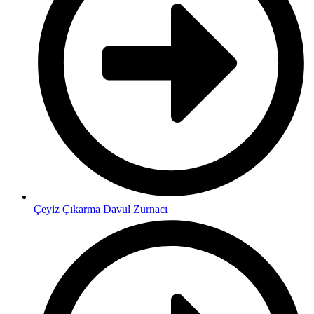
Çeyiz Çıkarma Davul Zurnacı