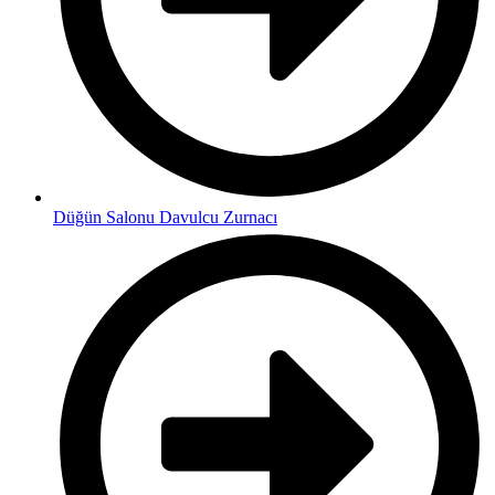
Düğün Salonu Davulcu Zurnacı