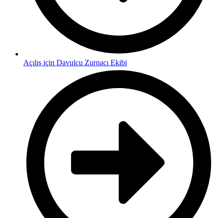
Açılış için Davulcu Zurnacı Ekibi