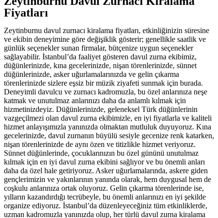
Zeytinburnu Davul Zurnacı Kiralama
Fiyatları
Zeytinburnu davul zurnacı kiralama fiyatları, etkinliğinizin süresine
ve ekibin deneyimine göre değişiklik gösterir; genellikle saatlik ve
günlük seçenekler sunan firmalar, bütçenize uygun seçenekler
sağlayabilir. İstanbul’da faaliyet gösteren davul zurna ekibimiz,
düğünlerinizde, kına gecelerinizde, nişan törenlerinizde, sünnet
düğünlerinizde, asker uğurlamalarınızda ve gelin çıkarma
törenlerinizde sizlere eşsiz bir müzik ziyafeti sunmak için burada.
Deneyimli davulcu ve zurnacı kadromuzla, bu özel anlarınıza neşe
katmak ve unutulmaz anlarınızı daha da anlamlı kılmak için
hizmetinizdeyiz. Düğünlerinizde, geleneksel Türk düğünlerinin
vazgeçilmezi olan davul zurna ekibimizle, en iyi fiyatlarla ve kaliteli
hizmet anlayışımızla yanınızda olmaktan mutluluk duyuyoruz. Kına
gecelerinizde, davul zurnanın büyülü sesiyle gecenize renk katarken,
nişan törenlerinizde de aynı özen ve titizlikle hizmet veriyoruz.
Sünnet düğünlerinde, çocuklarınızın bu özel gününü unutulmaz
kılmak için en iyi davul zurna ekibini sağlıyor ve bu önemli anları
daha da özel hale getiriyoruz. Asker uğurlamalarında, askere giden
gençlerimizin ve yakınlarının yanında olarak, hem duygusal hem de
coşkulu anlarınıza ortak oluyoruz. Gelin çıkarma törenlerinde ise,
yılların kazandırdığı tecrübeyle, bu önemli anlarınızı en iyi şekilde
organize ediyoruz. İstanbul’da düzenleyeceğiniz tüm etkinliklerde,
uzman kadromuzla yanınızda olup, her türlü davul zurna kiralama