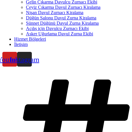
Gelin Çıkarma Davulcu Zurnacı Ekibi
Çeyiz Çıkarma Davul Zurnacı Kiralama
Nişan Davul Zurnacı Kiralama
Düğün Salonu Davul Zurna Kiralama
Sünnet Düğünü Davul Zurna Kiralama
Açılış için Davulcu Zurnacı Ekibi
Asker Uğurlama Davul Zurna Ekibi
Hizmet Bölgeleri
İletişim
Youtube
Instagram